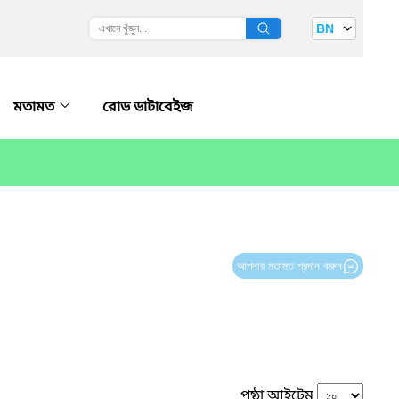
BN
মতামত
রোড ডাটাবেইজ
আপনার মতামত প্রদান করুন
পৃষ্ঠা আইটেম