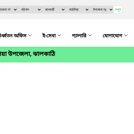
দেখুন
র্ধ্বতন অফিস
ই-সেবা
গ্যালারি
যোগাযোগ
লিয়া উপজেলা, ঝালকাঠি