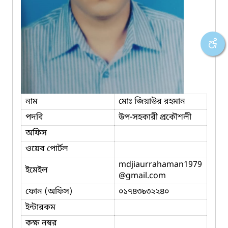
নাম
মোঃ জিয়াউর রহমান
পদবি
উপ-সহকারী প্রকৌশলী
অফিস
ওয়েব পোর্টল
mdjiaurrahaman1979
ইমেইল
@gmail.com
ফোন (অফিস)
০১৭৪৩৯৩২২৪০
ইন্টারকম
কক্ষ নম্বর